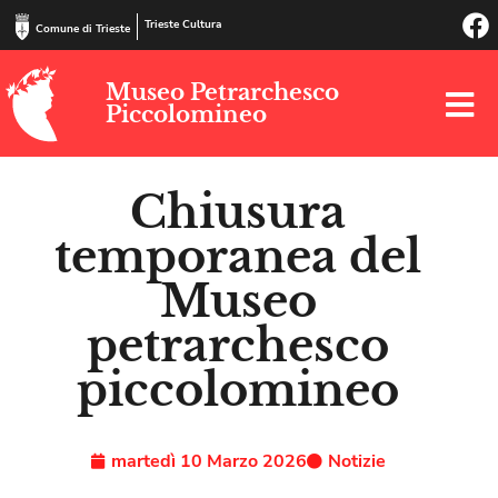
Trieste Cultura
Comune di Trieste
Museo Petrarchesco
Piccolomineo
Chiusura
temporanea del
Museo
petrarchesco
piccolomineo
martedì 10 Marzo 2026
Notizie