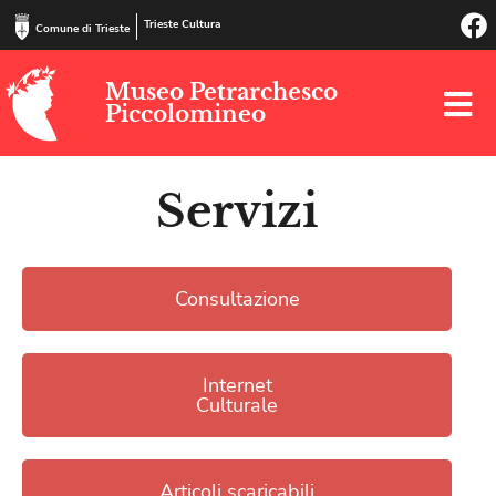
Trieste Cultura
Comune di Trieste
Museo Petrarchesco
Piccolomineo
Servizi
Consultazione
Internet
Culturale
Articoli scaricabili