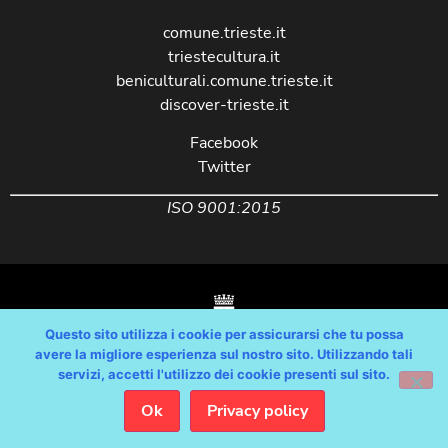
comune.trieste.it
triestecultura.it
beniculturali.comune.trieste.it
discover-trieste.it
Facebook
Twitter
ISO 9001:2015
Questo sito utilizza i cookie per assicurarsi che tu possa
avere la migliore esperienza sul nostro sito. Utilizzando tali
servizi, accetti l'utilizzo dei cookie presenti sul sito.
Copyright © Comune di Trieste – partita Iva 00210240321 – tutti i diritti
riservati / Progetto e Sviluppo Media Technologies Srl /
Ok
Privacy policy
Feedback
/
Dichiarazione Accessibilità AGID