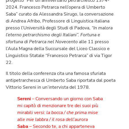
progetto “Per un anniversario petrarchesco 1374-
2024. Francesco Petrarca nell’opera di Umberto
Saba” curato da Alessandra Sirugo, la conversazione
di Andrea Afribo, Professore di Linguistica italiana
presso l’Università degli Studi di Padova,
“In malora
l’eterno petrarchismo degli Italiani”. Fortuna e
sfortuna di Petrarca nel Novecento
alle 11 presso
l’Aula Magna della Succursale del Liceo Classico e
Linguistico Statale “Francesco Petrarca” di via Tigor
22.
Il titolo della conferenza cita una famosa sfuriata
antipetrarchesca di Umberto Saba riportata dal poeta
Vittorio Sereni in un’intervista del 1978.
Sereni
– Conversando un giorno con Saba
mi capitò di menzionare tre dei suoi più
mirabili versi:
la bocca / che prima mise
alle mie labbra / il rosa dell’aurora
Saba
– Secondo te, a chi apparteneva