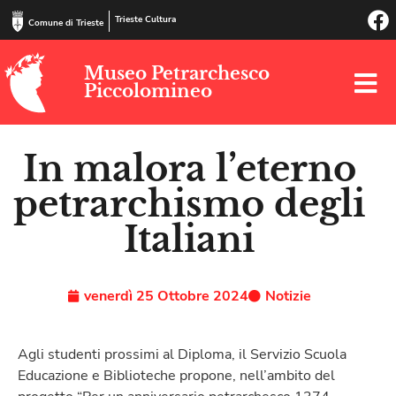
Trieste Cultura
Comune di Trieste
Museo Petrarchesco
Piccolomineo
In malora l’eterno
petrarchismo degli
Italiani
venerdì 25 Ottobre 2024
Notizie
Agli studenti prossimi al Diploma, il Servizio Scuola
Educazione e Biblioteche propone, nell’ambito del