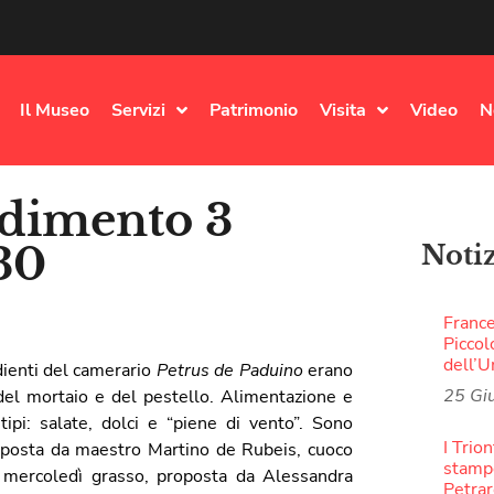
Il Museo
Servizi
Patrimonio
Visita
Video
N
ndimento 3
.30
Noti
France
Piccol
dell’
dienti del camerario
Petrus de Paduino
erano
25 Gi
 del mortaio e del pestello. Alimentazione e
pi: salate, dolci e “piene di vento”. Sono
I Trion
proposta da maestro Martino de Rubeis, cuoco
stampe
o, mercoledì grasso, proposta da Alessandra
Petra