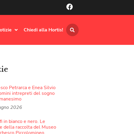
otizie
Chiedi alla Hortis!
zie
sco Petrarca e Enea Silvio
omini intrepreti del sogno
Umanesimo
ugno 2026
fi in bianco e nero. Le
 della raccolta del Museo
rchesco Piccolomineo