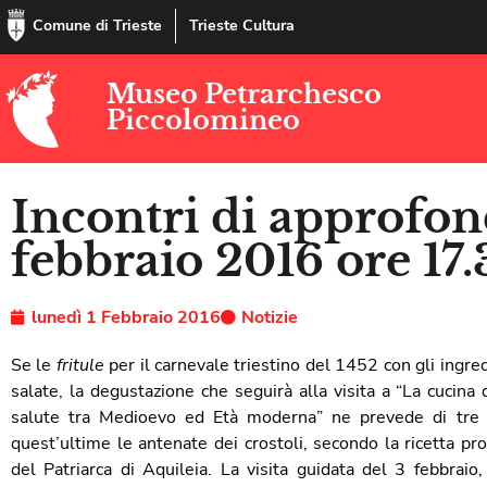
Comune di Trieste
Trieste Cultura
Museo Petrarchesco
Piccolomineo
Incontri di approfo
febbraio 2016 ore 17
lunedì 1 Febbraio 2016
Notizie
Se le
fritule
per il carnevale triestino del 1452 con gli ingre
salate, la degustazione che seguirà alla visita a “La cucina
salute tra Medioevo ed Età moderna” ne prevede di tre ti
quest’ultime le antenate dei crostoli, secondo la ricetta 
del Patriarca di Aquileia. La visita guidata del 3 febbrai