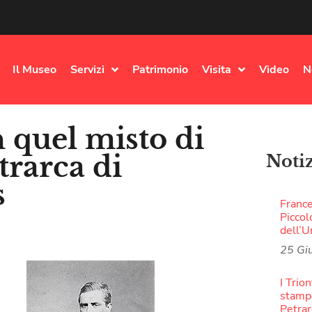
Il Museo
Servizi
Patrimonio
Visita
Video
N
 quel misto di
trarca di
Noti
s
France
Piccol
dell’
25 Gi
I Trion
stampe
Petra