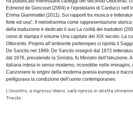
ha pubblicato interessanti carteggi del secondo Ottocento, com
Edmond de Goncourt (2004) e l’epistolario di Carducci nell’e
Emma Giammattei (2011). Sui rapporti tra musica e letteratura
forte ed una”. Il melodramma come rappresentazione storica 
della traduzione è dedicato il suo La civiltà dei traduttori (2
corso di stampa il volume Una capitale del XIX secolo. La cu
Ottocento. Proprio all’ambiente partenopeo ci riporta il Saggi
De Sanctis nel 1869. De Sanctis insegnò dal 1872 letteratura
dal 1876, prevalendo la Sinistra, fu Ministro dell’Istruzione. 
italiana intesa in senso moderno, riconobbe nelle immagini, nel
Canzoniere le origini della moderna poesia europea e tracciò
prefigurava la condizione dell’uomo contemporaneo.
L’incontro, a ingresso libero, sarà ripreso in diretta strea
Trieste.