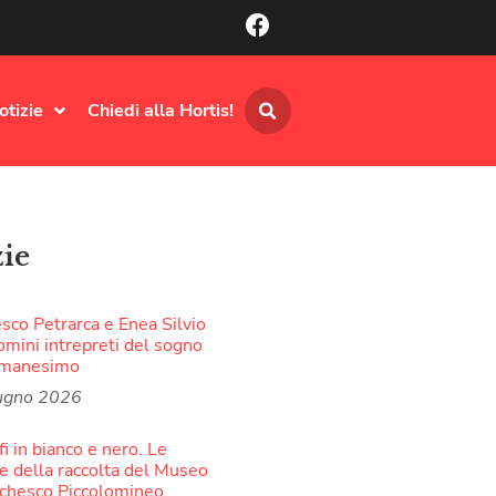
otizie
Chiedi alla Hortis!
zie
sco Petrarca e Enea Silvio
omini intrepreti del sogno
Umanesimo
ugno 2026
fi in bianco e nero. Le
 della raccolta del Museo
rchesco Piccolomineo