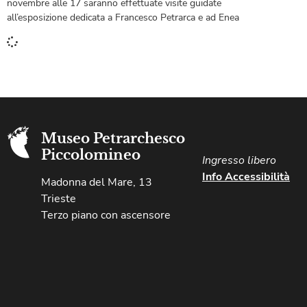
novembre alle 17 saranno effettuate visite guidate
all’esposizione dedicata a Francesco Petrarca e ad Enea
Museo Petrarchesco
Piccolomineo
Ingresso libero​
Info Accessibilità
Madonna del Mare, 13
Trieste
Terzo piano con ascensore