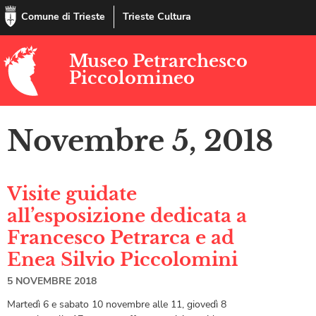
Comune di Trieste
Trieste Cultura
Museo Petrarchesco
Piccolomineo
Novembre 5, 2018
Visite guidate
all’esposizione dedicata a
Francesco Petrarca e ad
Enea Silvio Piccolomini
5 NOVEMBRE 2018
Martedì 6 e sabato 10 novembre alle 11, giovedì 8