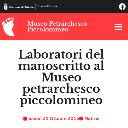
Trieste Cultura
Comune di Trieste
Museo Petrarchesco
Piccolomineo
Laboratori del
manoscritto al
Museo
petrarchesco
piccolomineo
lunedì 31 Ottobre 2016
Notizie