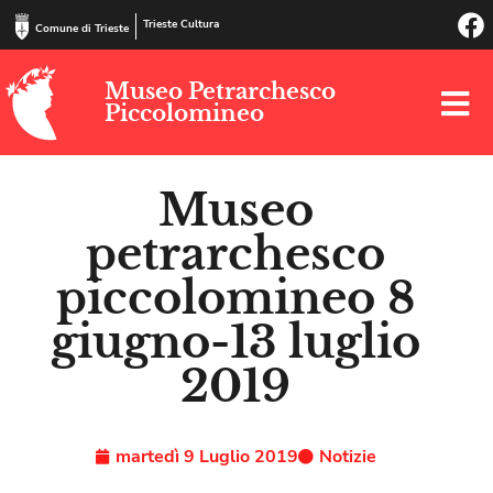
Trieste Cultura
Comune di Trieste
Museo Petrarchesco
Piccolomineo
Museo
petrarchesco
piccolomineo 8
giugno-13 luglio
2019
martedì 9 Luglio 2019
Notizie