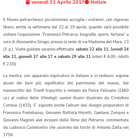
venerdì 21 Aprile 2017
Notizie
Il Museo petrarchesco piccolomineo accoglie i visitatori, con ingresso
libero, anche la settimana dal 22 al 29 aprile, quando sarà possibile
visitare l’esposizione “Francesco Petrarca: biografia, opere, fortuna” a
cura di Alessandra Sirugo, presso la sede di via Madonna del Mare, 13
(3. p.). Visite guidate saranno effettuate
sabato 22 alle 11, lunedì 24
alle 11, giovedì 27 alle 17 e sabato 29 alle 11
(interi € 4,00, ridotti
€ 2,00).
La mostra, con apparato esplicativo in italiano e in tedesco, espone
alcuni dei beni più significativi del patrimonio del museo, dal
manoscritto dei
Trionfi
trascritto e miniato da Felice Feliciano (1460
ca.) al codice delle
Vite
degli uomini illustri
illustrato da Cristoforo
Cortese (1433). E’ esposto anche l’album deii disegni preparatori di
Francesco Fontebasso, Giovanni Battista Moretti, Gaetano Zompini e
Giovanni Magnini alel incisioni delle
Rime del Petrarca
, commentate
da Ludovico Castelvetro che uscirono dai torchi di Antonio Zatta nel
1756.