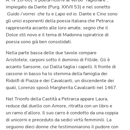
impiegato da Dante (Purg. XXVII 53) e nel sonetto
Guido i’vorrei che tu e Lapo ed io.
Dante e Cino sono
gli unici esponenti della poesia italiana che Petrarca
rappresenta accanto alle loro amate, segno che il
Dolce stil novo e il tema di Madonna ispiratrice di
poesia sono già ben consolidati.
Nella parte bassa delle due tavole compare
Aristotele, carponi sotto il dominio di Fillide. Gli è
accanto Sansone, cui Dalila taglia i capelli. Il fronte di
cassone in basso ha lo stemma della famiglia dei
Ridolfi di Piazza e dei Cavalcanti, un discendente dei
quali, Lorenzo sposò Margherita Cavalcanti nel 1467.
Nel Trionfo della Castità a Petrarca appare Laura,
reduce dal duello con Amore, ritratta con un libro e
un ramo d’alloro. Il suo carro è condotto da una coppia
di unicorni e preceduto da sedici virtù femminili. La
seguono dieci donne che testimoniarono il pudore con