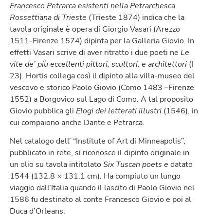
Francesco Petrarca esistenti nella Petrarchesca
Rossettiana di Trieste
(Trieste 1874) indica che la
tavola originale è opera di Giorgio Vasari (Arezzo
1511-Firenze 1574) dipinta per la Galleria Giovio. In
effetti Vasari scrive di aver ritratto i due poeti ne
Le
vite de’ più eccellenti pittori, scultori, e architettori
(I
23). Hortis collega così il dipinto alla villa-museo del
vescovo e storico Paolo Giovio (Como 1483 –Firenze
1552) a Borgovico sul Lago di Como. A tal proposito
Giovio pubblica gli
Elogi dei letterati illustri
(1546), in
cui compaiono anche Dante e Petrarca.
Nel catalogo dell’ “Institute of Art di Minneapolis”,
pubblicato in rete, si riconosce il dipinto originale in
un olio su tavola intitolato
Six Tuscan poets e
datato
1544 (132.8 × 131.1 cm). Ha compiuto un lungo
viaggio dall’Italia quando il lascito di Paolo Giovio nel
1586 fu destinato al conte Francesco Giovio e poi al
Duca d’Orleans.