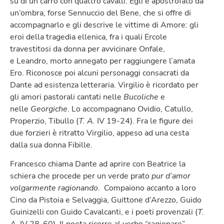
su di un carro con quattro cavalli. Egli è apostrofato da
un’ombra, forse Sennuccio del Bene, che si offre di
accompagnarlo e gli descrive le vittime di Amore: gli
eroi della tragedia ellenica, fra i quali Ercole
travestitosi da donna per avvicinare Onfale,
e Leandro, morto annegato per raggiungere l’amata
Ero. Riconosce poi alcuni personaggi consacrati da
Dante ad esistenza letteraria. Virgilio è ricordato per
gli amori pastorali cantati nelle
Bucoliche
e
nelle
Georgiche
. Lo accompagnano Ovidio, Catullo,
Properzio, Tibullo (
T. A.
IV 19-24). Fra le figure dei
due forzieri è ritratto Virgilio, appeso ad una cesta
dalla sua donna Fibille.
Francesco chiama Dante ad aprire con Beatrice la
schiera che procede per un verde prato
pur d’amor
volgarmente ragionando
. Compaiono accanto a loro
Cino da Pistoia e Selvaggia, Guittone d’Arezzo, Guido
Guinizelli con Guido Cavalcanti, e i poeti provenzali (
T.
A.
IV 28-60). Il poeta ricorre al verbo “ragionare”,