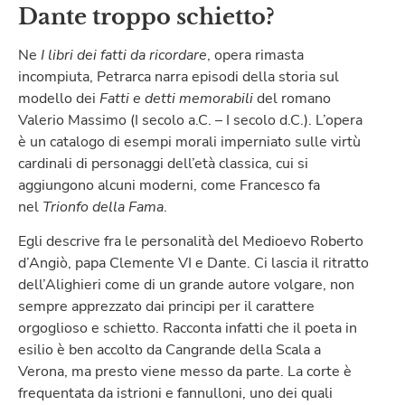
Dante troppo schietto?
Ne
I libri dei fatti da ricordare
, opera rimasta
incompiuta, Petrarca narra episodi della storia sul
modello dei
Fatti e detti memorabili
del romano
Valerio Massimo (I secolo a.C. – I secolo d.C.). L’opera
è un catalogo di esempi morali imperniato sulle virtù
cardinali di personaggi dell’età classica, cui si
aggiungono alcuni moderni, come Francesco fa
nel
Trionfo della Fama
.
Egli descrive fra le personalità del Medioevo Roberto
d’Angiò, papa Clemente VI e Dante. Ci lascia il ritratto
dell’Alighieri come di un grande autore volgare, non
sempre apprezzato dai principi per il carattere
orgoglioso e schietto. Racconta infatti che il poeta in
esilio è ben accolto da Cangrande della Scala a
Verona, ma presto viene messo da parte. La corte è
frequentata da istrioni e fannulloni, uno dei quali