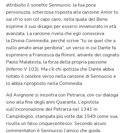
attribuito il sonetto
Sennuccio, la tua poca
personuzza
, scherzosa risposta alla canzone
Amor tu
sai ch’io son col capo cano,
nella quale del Bene
esprime il suo disagio per essersi innamorato in età
avanzata. La canzone rivela che egli conosceva
la
Divina Commedia
, perché scrive “tu se quel che a
nullo amato amar perdona”, un verso in cui Dante fa
esprimere a Francesca da Rimini, amante del cognato
Paolo Malatesta, la forza della propria passione
(Inferno V 103). Ma c’è chi ipotizza che Dante abbia
notato il celebre verso nella canzone
di Sennuccio e
lo abbia riproposto nella
Commedia
.
Ad Avignone si incontra con Petrarca, con cui dialoga
sino alla fine degli anni Quaranta. L’epistola
sull’incoronazione del Petrarca nel 1341 in
Campidoglio, stampata più volte dal 1549 come sua,
risulta un falso cinquecentesco. Secondo alcuni
commentatori è Sennuccio l’amico che guida