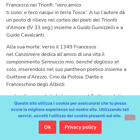
Francesco nei Trionfi: “
vero amico
ti
sono
;
e
teco
nacqui
in
terra Tosca”.
A lui l’autore dà
un posto di rilievo nel corteo dei poeti del
Trionfo
d’Amore
(IV 33 seg.) insieme a Guido Guinizzelli e a
Guido Cavalcanti.
Alla sua morte, verso il 1349 Francesco
nel
Canzoniere
dedica all’amico di una vita il
componimento
Sennuccio mio, benché doglioso et
solo,
i
nserendolo nel suo
pantheon
poetico insieme a
Guittone d’Arezzo, Cino da Pistoia, Dante e
Franceschino degli Albizzi:
ma ben ti prego che’n la terza spera / Guitton saluti,
et messer Cino, et Dante, / Franceschin nostro, et
Questo sito utilizza i cookie per assicurarsi che tu possa
avere la migliore esperienza sul nostro sito. Utilizzando tali
tutta quella schiera.
servizi, accetti l'utilizzo dei cookie presenti sul sito.
Ok
Privacy policy
Dantisti a Trieste e lungo